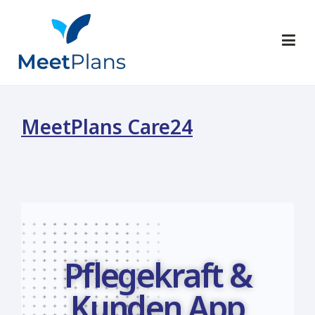
MeetPlans
MeetPlans Care24
Pflegekraft &
Kunden App